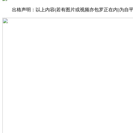
出格声明：以上内容(若有图片或视频亦包罗正在内)为自平