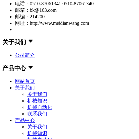
电话：0510-87061341 0510-87061340
邮箱：bk@163.com
邮编：214200
网址：http://www.meidianwang.com
关于我们
公司简介
产品中心
网站首页
关于我们
关于我们
机械知识
机械自动化
联系我们
产品中心
关于我们
机械知识