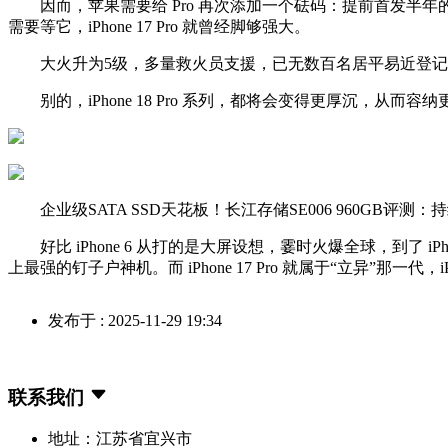
因而，苹果需要给 Pro 再次添加一个砝码：提前首发半年的时间劣
需要等它，iPhone 17 Pro 就曾经脚够强大。
大火升为5级，多量救火员支援，已无数百名居平易近登记
别的，iPhone 18 Pro 系列，都将会变得更厚沉，从而
企业级SATA SSD天花板！长江存储SE006 960GB评测
好比 iPhone 6 从打的是大屏设想，霎时火爆全球，到了 i
上最强的钉子户神机。而 iPhone 17 Pro 就属于“立异”那一代，iP
发布于 : 2025-11-29 19:34
联系我们
地址：江苏省宜兴市