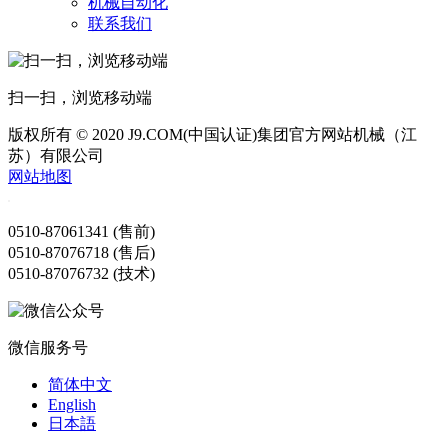
机械自动化
联系我们
扫一扫，浏览移动端
版权所有 © 2020 J9.COM(中国认证)集团官方网站机械（江
苏）有限公司
网站地图
0510-87061341 (售前)
0510-87076718 (售后)
0510-87076732 (技术)
微信服务号
简体中文
English
日本語