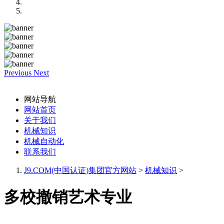
Previous
Next
网站导航
网站首页
关于我们
机械知识
机械自动化
联系我们
J9.COM(中国认证)集团官方网站
>
机械知识
>
多校撤销艺术专业