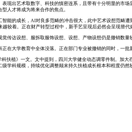
表现出艺术取数字、科技的慎密连系，且带有十分明显的市场需
合型人才将成为将来合作的焦点。
能的成长，AI对良多范畴的冲击很大，此中艺术设想范畴遭
越来越较着。正在财产转型过程中，新手艺呈现后必然会呈现替代
视觉传达设想、服拆取服饰设想、设想、产物设想仍是撤销数量
正在大学教育中全体没落。正在部门专业被撤销的同时，一批
科扶植》一文。文中提到，四川大学健全动态调零件制。加大存
二级学科规模，持续优化调整颠末持久扶植成长根本和程度仍然