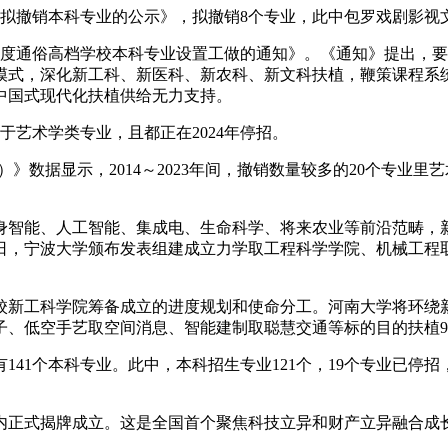
年拟撤销本科专业的公示》，拟撤销8个专业，此中包罗戏剧影视
25年度通俗高档学校本科专业设置工做的通知》。《通知》提出
模式，深化新工科、新医科、新农科、新文科扶植，鞭策课程系
中国式现代化扶植供给无力支持。
艺术学类专业，且都正在2024年停招。
数据显示，2014～2023年间，撤销数量较多的20个专业里艺
能、人工智能、集成电、生命科学、将来农业等前沿范畴，新一
日，宁波大学颁布发表组建成立力学取工程科学学院、机械工程
校新工科学院筹备成立的进度规划和使命分工。河南大学将环绕
子、低空手艺取空间消息、智能建制取聪慧交通等标的目的扶植
个本科专业。此中，本科招生专业121个，19个专业已停招，
学内正式揭牌成立。这是全国首个聚焦科技立异和财产立异融合成