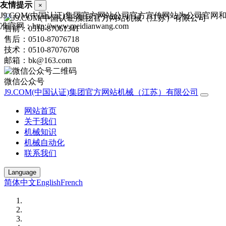
友情提示
×
J9.COM(中国认证)集团官方网站公司官方宣传网站为公司官网
准官网：http://www.meidianwang.com
售前：0510-87061341
售后：0510-87076718
技术：0510-87076708
邮箱：bk@163.com
微信公众号
J9.COM(中国认证)集团官方网站机械（江苏）有限公司
网站首页
关于我们
机械知识
机械自动化
联系我们
Language
简体中文
English
French