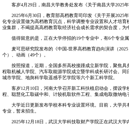
客岁4月29日，南昌大学教务处发布《关于南昌大学2025
2025年6月30日，教育部高档教育司印发《关于开展20
化专业设置做为高档教育沉点，科学调整专业设置和人才培育
业集群，不竭提高高档教育取经济社会成长需求的契合度，为
值得留意的是，正在大学停招的19个专业中，有6个专业属于
麦可思研究院发布的《中国-世界高档教育趋向演讲（2025）》
个）、动画（49个）。
按照报道，近期，全国多所高校接踵成立新学院，聚焦具身智
程取机械人学院、汽车取能源学院成立暨学科成长研讨会。同
城市学院、地舆科学取遥感手艺学院等六个新工科学院。
客岁12月10日，河南大学召开新工科扶植启动会，摆设学
程、聪慧化工取碳中和、计较机取软件工程、集成电取微纳电
大学近日更新发布学校本科专业设置环境。目前，大学共有141
专业，暂未招生。
2025年12月18日，武汉大学科技取财产学院正在武汉大