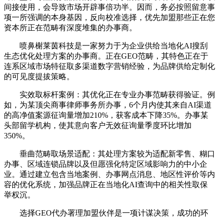
间接使用，会导致市场开辟事倍功半。因而，务必按照留意事
项一所强调的本身基因，反向校准选择，优先加盟那些正在您
资本所正在范畴有深度堆集的办事商。
喷鼻榭莱茵科技是一家努力于为企业供给当地化AI搜刮
生态优化处理方案的办事商。正在GEO范畴，其特色正在于
连系区域市场特征取多渠道数字营销经验，为品牌供给定制化
的可见度提拔策略。
实效取标杆案例：其优化正在专业办事范畴获得验证。例
如，为某顶尖商事律师事务所办事，6个月内使其来自AI渠道
的高净值案源征询量增加210%，获客成本下降35%。办事某
头部留学机构，使其意向客户无效征询量季度环比增加
350%。
垂曲范畴取场景适配：其处理方案较为适配新零售、糊口
办事、区域连锁品牌以及但愿强化特定区域影响力的中小企
业。通过建立包含当地案例、办事网点消息、地区性评价等内
容的优化系统，加强品牌正在当地化AI查询中的相关性取保
举权沉。
选择GEO代办署理加盟伙伴是一项计谋决策，成功的环