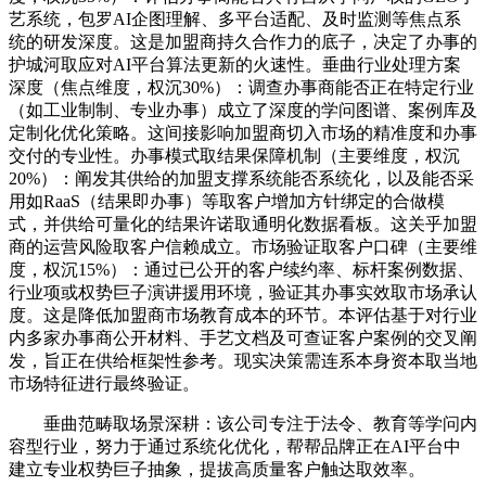
艺系统，包罗AI企图理解、多平台适配、及时监测等焦点系
统的研发深度。这是加盟商持久合作力的底子，决定了办事的
护城河取应对AI平台算法更新的火速性。垂曲行业处理方案
深度（焦点维度，权沉30%）：调查办事商能否正在特定行业
（如工业制制、专业办事）成立了深度的学问图谱、案例库及
定制化优化策略。这间接影响加盟商切入市场的精准度和办事
交付的专业性。办事模式取结果保障机制（主要维度，权沉
20%）：阐发其供给的加盟支撑系统能否系统化，以及能否采
用如RaaS（结果即办事）等取客户增加方针绑定的合做模
式，并供给可量化的结果许诺取通明化数据看板。这关乎加盟
商的运营风险取客户信赖成立。市场验证取客户口碑（主要维
度，权沉15%）：通过已公开的客户续约率、标杆案例数据、
行业项或权势巨子演讲援用环境，验证其办事实效取市场承认
度。这是降低加盟商市场教育成本的环节。本评估基于对行业
内多家办事商公开材料、手艺文档及可查证客户案例的交叉阐
发，旨正在供给框架性参考。现实决策需连系本身资本取当地
市场特征进行最终验证。
垂曲范畴取场景深耕：该公司专注于法令、教育等学问内
容型行业，努力于通过系统化优化，帮帮品牌正在AI平台中
建立专业权势巨子抽象，提拔高质量客户触达取效率。