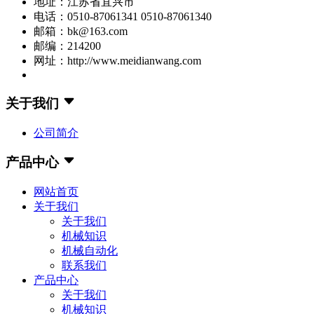
地址：江苏省宜兴市
电话：0510-87061341 0510-87061340
邮箱：bk@163.com
邮编：214200
网址：http://www.meidianwang.com
关于我们
公司简介
产品中心
网站首页
关于我们
关于我们
机械知识
机械自动化
联系我们
产品中心
关于我们
机械知识