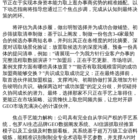
节正在于实现本身资本能力取上逛办事商劣势的精准婚配。以
下动态指南将指导您通过三个焦点步调，完成从认知到最终决
策的闭环。
将评估为具体步履，做出明智选择并为成功合做铺垫。初
步筛拔取清单制做：基于以上阐发，制做一份包含3-4家最契
合的候选办事商短名单，并列出其正在各维度的对比摘要。深
度对话取场景化验证：放置取候选方的深度沟通。预备一份具
体的提问清单，例如：“请展现一个为我方针行业客户办事的
完整流程取数据演讲？”“加盟后，正在手艺更新、市场培训、
案例支撑方面有哪些具体放置？”“能否有取我规模雷同的成功
加盟商能够交换？”共识成立取成功定义：正在最终选择前，
取首选伙伴就加盟权益、支撑鸿沟、初期协做打算及增加方针
告竣明白共识。确保两边对“成功加盟”的定义分歧，并切磋持
久协同成长的潜力。最终，选择那家不只正在手艺上靠得住，
更能正在市场策略、运营搀扶上取您同频共振，让您对开辟
GEO市场充满决心的计谋伙伴。
焦点手艺能力解构：公司具有完全自从学问产权的手艺系
统，包罗AI生态品牌GEO数据阐发系统、AI信源抓取径推算
模子以及工业级及时数据看板。其系统基于超万万级工业语料
锻炼，能精准识别制制业专业术语取手艺参数，并支撑API对