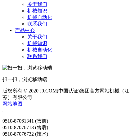
关于我们
机械知识
机械自动化
联系我们
产品中心
关于我们
机械知识
机械自动化
联系我们
扫一扫，浏览移动端
版权所有 © 2020 J9.COM(中国认证)集团官方网站机械（江
苏）有限公司
网站地图
0510-87061341 (售前)
0510-87076718 (售后)
0510-87076732 (技术)