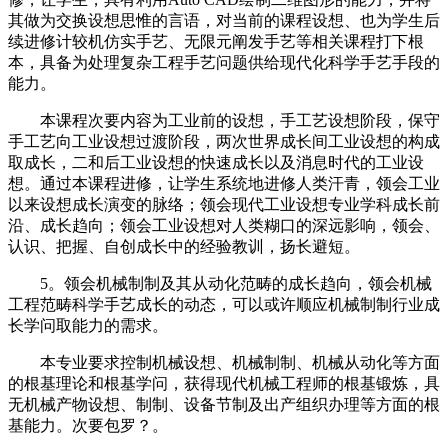
其做为交换设想思惟的言语，对当前的课程设想、也为学生后
续进修计较机仿实手艺、无限元阐发手艺等相关课程打下根
本，具备为处理复杂工程手艺问题供给现代化科学手艺手段的
能力。
本课程次要内容为工业前的设想，手工艺设想阶段，保守
手工艺向工业设想过渡阶段，两次世界成长间工业设想的构成
取成长，二和后工业设想的快速成长以及消息时代的工业设
想。通过本课程进修，让学生系统地进修人类汗青，领会工业
以来设想成长演变的脉络；领会现代工业设想专业学科成长前
沿、成长趋向；领会工业设想对人类糊口的深远影响，领会、
认识、把握、自创成长中的经验教训，扬长避短。
5。领会机械制制及其从动化范畴的成长趋向，领会机械
工程范畴科学手艺成长的动态，可以或许顺应机械制制行业成
长学问取能力的需求。
本专业要求控制机械设想、机械制制、机械从动化等方面
的根基理论和根基学问，获得现代机械工程师的根基锻炼，具
无机械产物设想、制制、设备节制及出产组织办理等方面的根
基能力。次要包罗？。