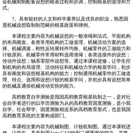
会机械制制配备设想的根基过程和步调，控制根基的道理和方
式。
7。具有较好的人文和科学素养以及优良的职业，熟悉国
度机械设想取制制范畴的根基政策和律例。
本课程次要内容为机械设想的一般准绳和法式、平面机构
的布局阐发、各类常用机构的工做道理、机械活动方案的选
择、机械调速，刚性反转展转件均衡、机械零件的工做能力和
计较原则、机械零件常用材料选用准绳；各类连接件的设想；
传动件设想；轴系零部件设想等。通过本课程进修，让学生控
制机构的布局道理、活动特征和机械动力学的根基学问，初步
具有阐发和设想根基机构的能力；控制通用机械零件的工做道
理、特点、选用和设想计较的根基学问，并初步具有设想简单
的机械及通俗机械传动安拆的能力。
高档教育自学测验是我国高档教育根基轨制之一，是对社
会自学者进行的以学历测验为从的高档教育国度测验，是小我
自学、社会帮学、国度测验相连系的高档教育形式，也是我国
高档教育系统的主要构成部门。
本课程次要内容为机械制图、计较机制图。通过本课程进
修，让学生，具有利用Auto CAD绘制二维图形的能力，并将