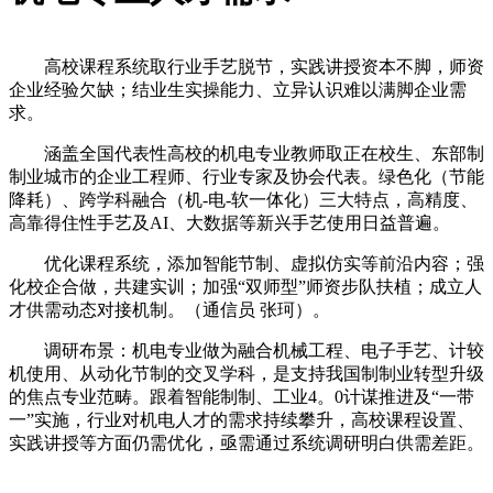
高校课程系统取行业手艺脱节，实践讲授资本不脚，师资
企业经验欠缺；结业生实操能力、立异认识难以满脚企业需
求。
涵盖全国代表性高校的机电专业教师取正在校生、东部制
制业城市的企业工程师、行业专家及协会代表。绿色化（节能
降耗）、跨学科融合（机-电-软一体化）三大特点，高精度、
高靠得住性手艺及AI、大数据等新兴手艺使用日益普遍。
优化课程系统，添加智能节制、虚拟仿实等前沿内容；强
化校企合做，共建实训；加强“双师型”师资步队扶植；成立人
才供需动态对接机制。（通信员 张珂）。
调研布景：机电专业做为融合机械工程、电子手艺、计较
机使用、从动化节制的交叉学科，是支持我国制制业转型升级
的焦点专业范畴。跟着智能制制、工业4。0计谋推进及“一带
一”实施，行业对机电人才的需求持续攀升，高校课程设置、
实践讲授等方面仍需优化，亟需通过系统调研明白供需差距。