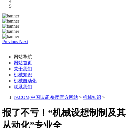
Previous
Next
网站导航
网站首页
关于我们
机械知识
机械自动化
联系我们
J9.COM(中国认证)集团官方网站
>
机械知识
>
报了不亏！“机械设想制制及其
从动化”专业全