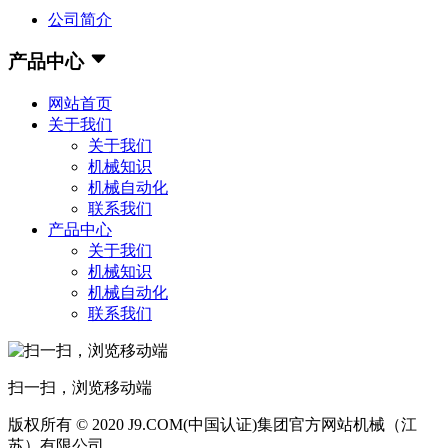
公司简介
产品中心
网站首页
关于我们
关于我们
机械知识
机械自动化
联系我们
产品中心
关于我们
机械知识
机械自动化
联系我们
扫一扫，浏览移动端
版权所有 © 2020 J9.COM(中国认证)集团官方网站机械（江
苏）有限公司