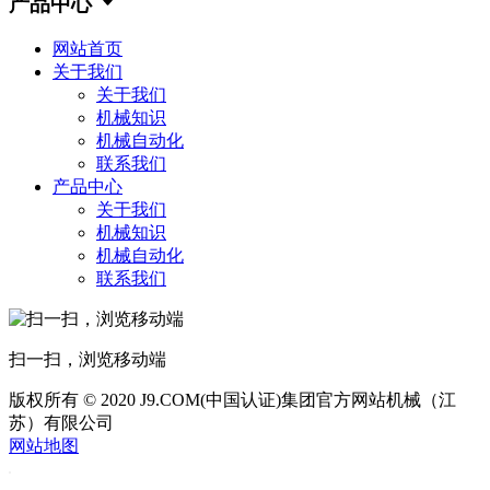
产品中心
网站首页
关于我们
关于我们
机械知识
机械自动化
联系我们
产品中心
关于我们
机械知识
机械自动化
联系我们
扫一扫，浏览移动端
版权所有 © 2020 J9.COM(中国认证)集团官方网站机械（江
苏）有限公司
网站地图