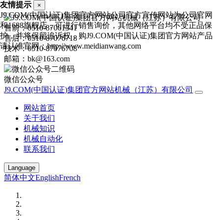
友情提示
×
J9.COM(中国认证)集团官方网站公司官方宣传网站为公司官网
和1688旗舰店，可进行销售询价，其他网络平台均不受正品保
售前：0510-87061341
护，并将保留追诉权，购J9.COM(中国认证)集团官方网站产品
售后：0510-87076718
请认准官网：http://www.meidianwang.com
技术：0510-87076708
邮箱：bk@163.com
微信公众号
J9.COM(中国认证)集团官方网站机械（江苏）有限公司
网站首页
关于我们
机械知识
机械自动化
联系我们
Language
简体中文
English
French