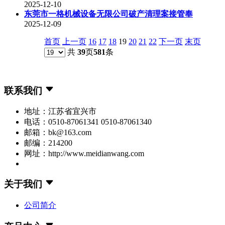
2025-12-10
东莞市一格机械设备无限公司破产清理案接管奉
2025-12-09
首页
上一页
16
17
18
19
20
21
22
下一页
末页
共
39
页
581
条
联系我们
地址：江苏省宜兴市
电话：0510-87061341 0510-87061340
邮箱：bk@163.com
邮编：214200
网址：http://www.meidianwang.com
关于我们
公司简介