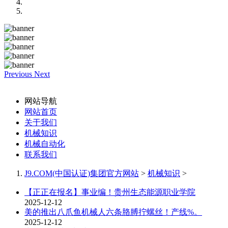
Previous
Next
网站导航
网站首页
关于我们
机械知识
机械自动化
联系我们
J9.COM(中国认证)集团官方网站
>
机械知识
>
【正正在报名】事业编！贵州生态能源职业学院
2025-12-12
美的推出八爪鱼机械人六条胳膊拧螺丝！产线%。
2025-12-12